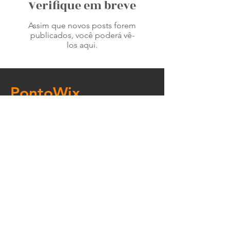
Verifique em breve
Assim que novos posts forem
publicados, você poderá vê-
los aqui.
PontoWix
Sistema de Ponto Eletrônico Online.
Da burocracia para a modernidade,
leveza e felicidade.
Contato
(11) 3280-3152
contato@pontowix.com.br