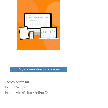
Quer saber como funciona a
PontoWix?
Peça a sua demonstração
Todos posts
(0)
0 post
PontoWix
(0)
0 post
Ponto Eletrônico Online
(0)
0 post