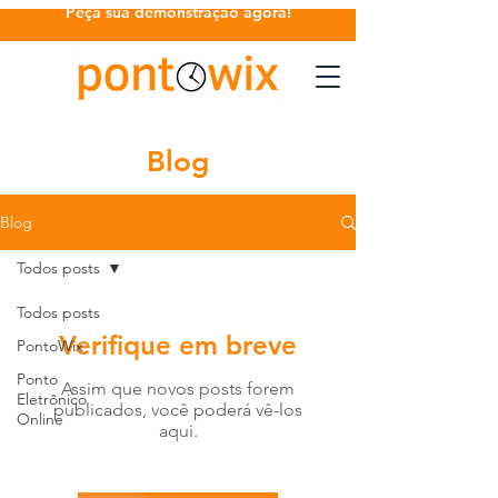
Peça sua demonstração agora!
Blog
Blog
Todos posts
Todos posts
Verifique em breve
PontoWix
Ponto
Assim que novos posts forem
Eletrônico
publicados, você poderá vê-los
Online
aqui.